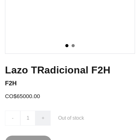
Lazo TRadicional F2H
F2H
CO$65000.00
-
+
Out of stock